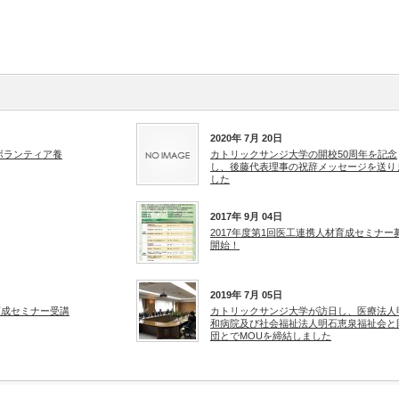
2020年 7月 20日
ボランティア養
カトリックサンジ大学の開校50周年を記念
し、後藤代表理事の祝辞メッセージを送り
した
2017年 9月 04日
2017年度第1回医工連携人材育成セミナー
開始！
2019年 7月 05日
育成セミナー受講
カトリックサンジ大学が訪日し、医療法人
和病院及び社会福祉法人明石恵泉福祉会と
団とでMOUを締結しました