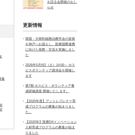
を語る会開催のおし
らせ
更新情報
韓国・大韓幹細胞治療学会の皆様
を神戸へお迎えし、医療国際連携
に向けた視察・交流を実施しまし
た
ま
2026年5月9日（土）14:00～ ホス
ピスボランティア講演会を開催し
ます
募集
第7期 ホスピス・ボランティア養
成研修講座 開催いたします。
【2025年度】アントレプレナー育
明
成プログラムの募集が始まりまし
財
た。
【2025年】医療DXイノベーション
人材育成プログラムの募集が始ま
りました