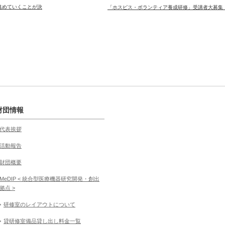
進めていくことが決
「ホスピス・ボランティア養成研修」受講者大募集
財団情報
代表挨拶
活動報告
財団概要
MeDIP < 統合型医療機器研究開発・創出
拠点 >
研修室のレイアウトについて
貸研修室備品貸し出し料金一覧