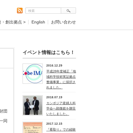
発・創出拠点 >
English
お問い合わせ
イベント情報はこちら！
2016.12.29
平成28年度補正「地
域科学技術実証拠点
整備事業」に採択さ
れました。
2018.07.19
カンボジア産婦人科
学会へ顕微鏡を贈呈
財団
いたしました。
一同
2017.12.15
『看取り』での経験